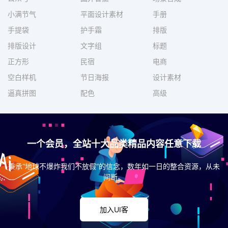
小满节气
平面设计素材
手册
手提袋
护手霜
排版
排版设计
文字组
标题
正方形
民宿
电商
空白样机
节日海报
设计素材
逼真拼图
配色
高级
一个会员，全站十大品类精品内容任意下载
秉承“地球不爆炸我们不放假”的信念，数年如一日的整合资源，从未
间断。
加入UI客