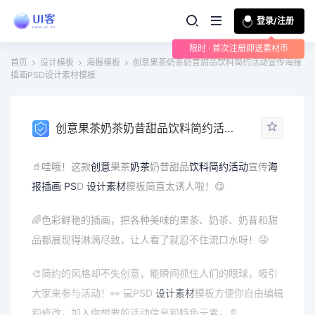
登录/注册
限时 · 首次注册即送素材币
首页
设计模板
海报模板
创意果茶奶茶奶昔甜品饮料简约活动宣传海报
插画PSD设计素材模板
创意果茶奶茶奶昔甜品饮料简约活动宣传海报插画PSD设计素材模板
🥤哇哦！这款
创意
果茶
奶茶
奶昔甜品
饮料
简约
活动
宣传
海
报
插画
PS
D
设计素材
模板简直太诱人啦！😋
🌈色彩鲜艳的插画，把各种美味的果茶、奶茶、奶昔和甜
品都展现得淋漓尽致，让人看了就忍不住流口水呀！🤤
🎨简约的风格却不失创意，能瞬间抓住人们的眼球，吸引
大家来参与活动！👀 💻PSD
设计
素材
模板方便你自由编辑
和修改，加入你想要的活动信息和特色元素。📄