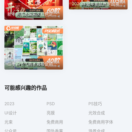
2020年鼠年金鼠贺岁国潮插画海报新年贺岁春节PSD设计素材模板
新年创意高端喜庆红色企业公司开业大吉宣传海报PSD设计素材模板
二十四节气雨水海报促销宣传24节气小清新模板
可能感兴趣的作品
2023
PSD
PS技巧
UI设计
亮膜
光效合成
光束
免费商用
免费商用字体
公众号
国外香薰
场景合成