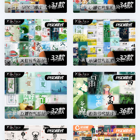
中秋设计必备：韩式卡通嫦娥兔子月饼 AI 素材
解锁小暑！中式卡通风 PSD 海报设计素材
大暑节气宣传不用愁！卡通手绘 PSD 海报素材来助力
小满节气PSD海报，文艺清新风拉满
立夏新选：古风简约PSD海报素材
速取！谷雨PSD海报，设计快人一步