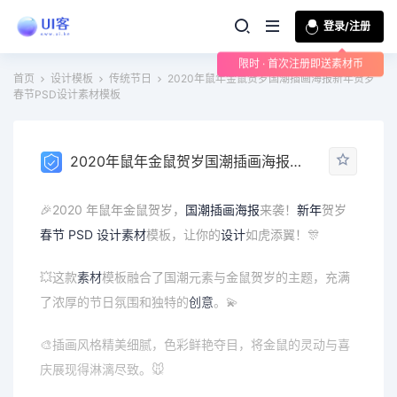
登录/注册
限时 · 首次注册即送素材币
首页
设计模板
传统节日
2020年鼠年金鼠贺岁国潮插画海报新年贺岁
春节PSD设计素材模板
2020年鼠年金鼠贺岁国潮插画海报新年贺岁春节PSD设计素材模板
🎉2020 年鼠年金鼠贺岁，
国潮
插画
海报
来袭！
新年
贺岁
春节
PSD
设计素材
模板，让你的
设计
如虎添翼！🎊
💥这款
素材
模板融合了国潮元素与金鼠贺岁的主题，充满
了浓厚的节日氛围和独特的
创意
。💫
🎨插画风格精美细腻，色彩鲜艳夺目，将金鼠的灵动与喜
庆展现得淋漓尽致。🐭