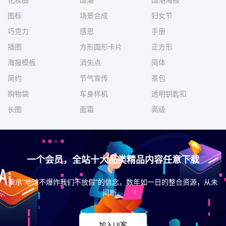
图标
场景合成
妇女节
巧克力
感恩
手册
插图
方形圆形卡片
正方形
海报模板
消失点
简体
简约
节气宣传
茶包
购物袋
车身样机
透明钥匙扣
长图
面霜
高级
一个会员，全站十大品类精品内容任意下载
秉承“地球不爆炸我们不放假”的信念，数年如一日的整合资源，从未
间断。
加入UI客