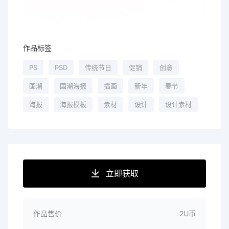
作品标签
PS
PSD
传统节日
促销
创意
国潮
国潮海报
插画
新年
春节
海报
海报模板
素材
设计
设计素材
立即获取
作品售价
2U币