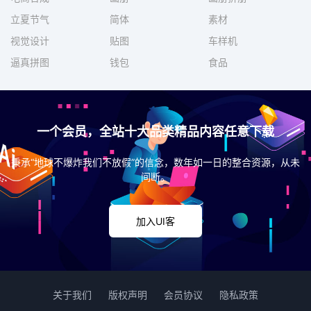
立夏节气
简体
素材
视觉设计
贴图
车样机
逼真拼图
钱包
食品
一个会员，全站十大品类精品内容任意下载
秉承“地球不爆炸我们不放假”的信念，数年如一日的整合资源，从未
间断。
加入UI客
关于我们
版权声明
会员协议
隐私政策