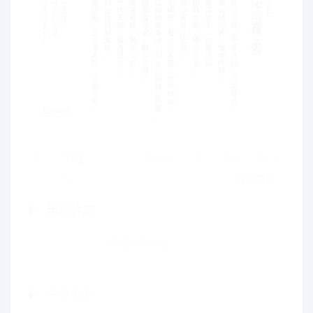
安装后在
PS
、AI、word等软件中若找不到该字体，可搜索
名字「
WDCHT
」，字体安装方法与常见问题：
点击查看
版权许可
【文道潮黑体】为
免费商用字体
， 您可以直接免费下载使
用！
参考资料