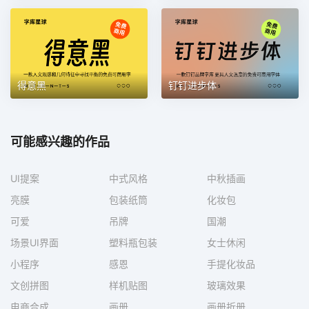
得意黑
钉钉进步体
可能感兴趣的作品
UI提案
中式风格
中秋插画
亮膜
包装纸筒
化妆包
可爱
吊牌
国潮
场景UI界面
塑料瓶包装
女士休闲
小程序
感恩
手提化妆品
文创拼图
样机贴图
玻璃效果
电商合成
画册
画册折册