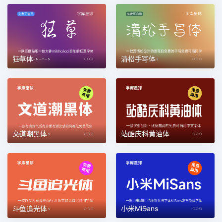
狂草体
清松手写体
文道潮黑体
站酷庆科黄油体
斗鱼追光体
小米MiSans