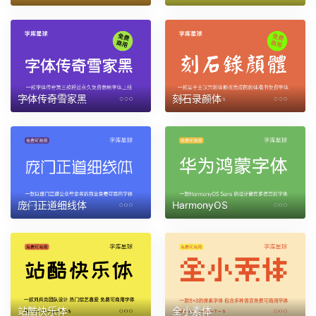
字体传奇雪家黑
刻石录颜体
庞门正道细线体
HarmonyOS
站酷快乐体
全小素体