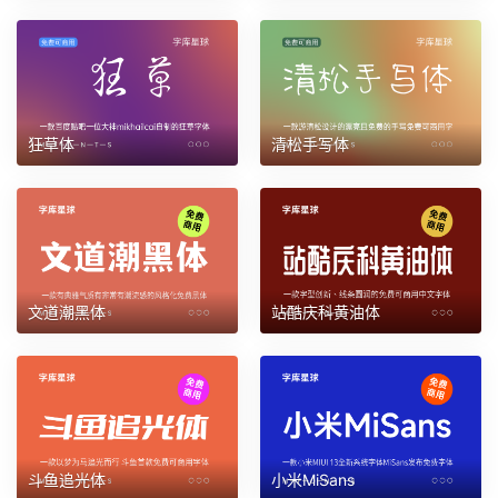
狂草体
清松手写体
文道潮黑体
站酷庆科黄油体
斗鱼追光体
小米MiSans