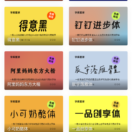
得意黑
钉钉进步体
阿里妈妈东方大楷
辰宇落雁体
小可奶酪体
一品创享体