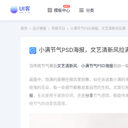
模板中心
分类
首页
设计模板
传统节日
小满节气PSD海报，文艺清新风拉满
小满节气PSD海报，文艺清新风拉
当传统节气邂逅
文艺清新风
，
小满节气
PSD海报
宛如一
画面中，饱满的麦穗在微风里轻舞，似在诉说着小满的
摇曳的花朵，每一处细节都散发着自然的生机。文案引用
报
，无论是用于装饰空间，还是
分享
节气感悟，都能传
统节气的诗意氛围里。