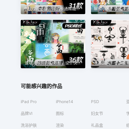
中秋设计必备：韩式卡通嫦娥兔子月饼 AI 素材
速取！谷雨PSD海报，设计快人一步
可能感兴趣的作品
iPad Pro
iPhone14
PSD
品牌VI
图标
妇女节
洗浴护肤
渲染
礼品盒