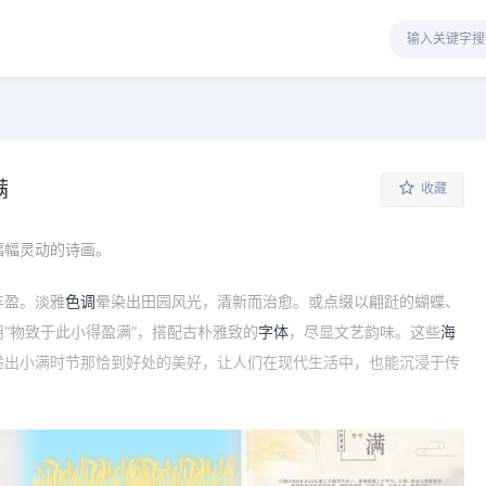
满
收藏
幅幅灵动的诗画。
丰盈。淡雅
色调
晕染出田园风光，清新而治愈。或点缀以翩跹的蝴蝶、
“物致于此小得盈满”，搭配古朴雅致的
字体
，尽显文艺韵味。这些
海
递出小满时节那恰到好处的美好，让人们在现代生活中，也能沉浸于传