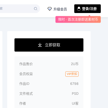
登录/注册
升级会员
限时 · 首次注册即送素材币
立即获取
作品售价
2U币
会员权益
VIP折扣
作品ID
6798
文件格式
PSD
作者
UI客