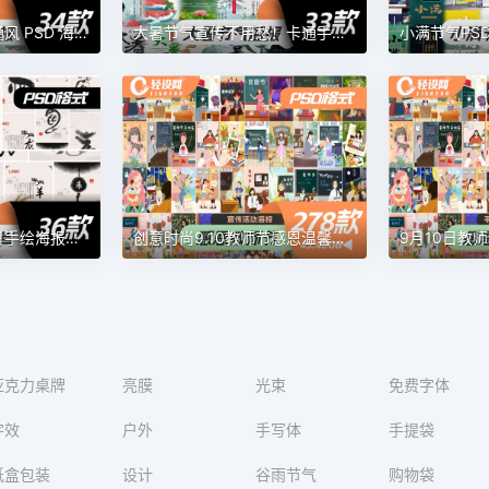
解锁小暑！中式卡通风 PSD 海报设计素材
大暑节气宣传不用愁！卡通手绘 PSD 海报素材来助力
水墨国风：十二生肖手绘海报素材
创意时尚9.10教师节感恩温馨老师辛苦了宣传海报PSD设计素材模板
亚克力桌牌
亮膜
光束
免费字体
字效
户外
手写体
手提袋
纸盒包装
设计
谷雨节气
购物袋