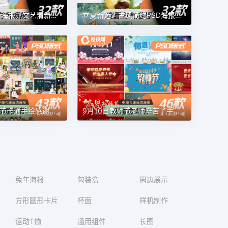
小满节气PSD海报，文艺清新风拉满
立夏新选：古风简约PSD海报素材
9月10日教师节卡通手绘感谢感恩老师辛苦了插画海报PSD素材模板
9月10日教师节老师辛苦了手绘卡通活动海报展板PSD设计素材模板
兔年海报
包装盒
周边展示
方形圆形卡片
杯面
样机制作
运动T恤
通用组件
长图