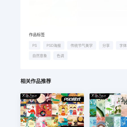
作品标签
PS
PSD海报
传统节气美学
分享
字体
自然意象
色调
相关作品推荐