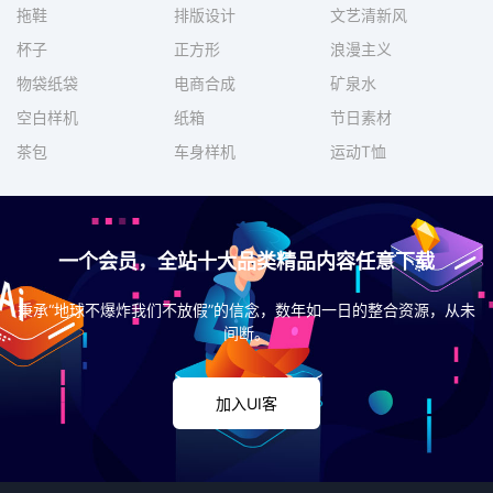
拖鞋
排版设计
文艺清新风
杯子
正方形
浪漫主义
物袋纸袋
电商合成
矿泉水
空白样机
纸箱
节日素材
茶包
车身样机
运动T恤
一个会员，全站十大品类精品内容任意下载
秉承“地球不爆炸我们不放假”的信念，数年如一日的整合资源，从未
间断。
加入UI客