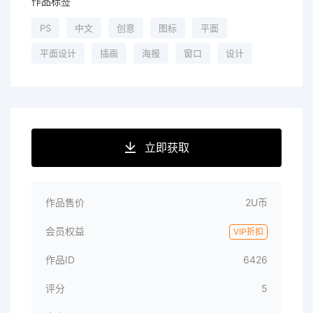
作品标签
PS
中文
创意
图标
平面
平面设计
插画
海报
窗口
设计
立即获取
作品售价
2U币
会员权益
VIP折扣
作品ID
6426
评分
5