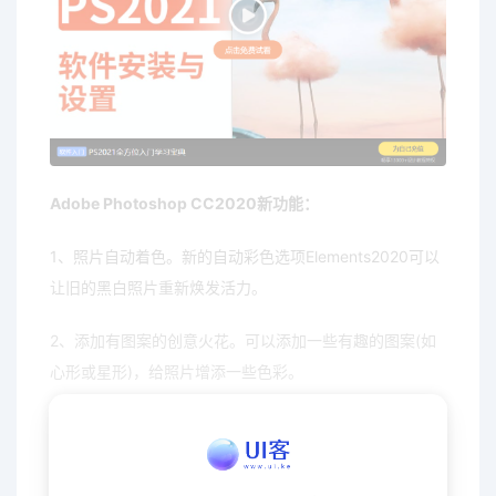
Adobe Photoshop CC2020新功能：
1、照片自动着色。新的自动彩色选项Elements2020可以
让旧的黑白照片重新焕发活力。
2、添加有图案的创意火花。可以添加一些有趣的图案(如
心形或星形)，给照片增添一些色彩。
3、基于AI的自动创建功能，包括了“图案笔刷”，“黑白选
择”，“绘画”和“景深”效果，使得图形编辑更加优质！