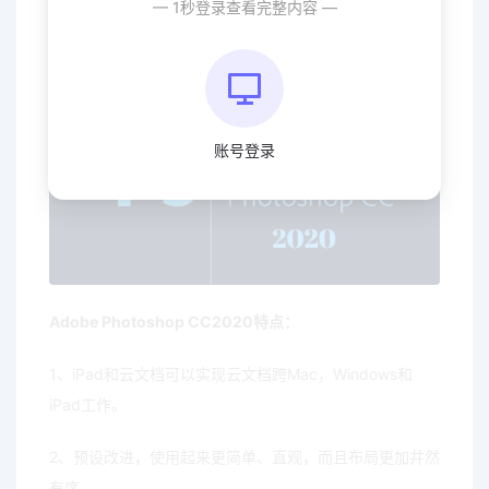
— 1秒登录查看完整内容 —
4、一键式主题选择！只需点击一下，就可以自动选择照
片的主题。然后轻松应用效果或剪裁主题，然后添加到另
一张照片中。
账号登录
Adobe Photoshop CC2020特点：
1、iPad和云文档可以实现云文档跨Mac，Windows和
iPad工作。
2、预设改进，使用起来更简单、直观，而且布局更加井然
有序。