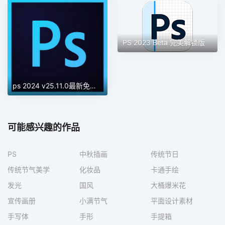
PS 2023 Beta 完美解锁版
ps 2024 v25.11.0最新免费破解版
可能感兴趣的作品
PS
中秋插画
传统节日
传统节气美学
化妆品
卡通手绘
发光
国风
大桶爆米花
宣传画册
小满节气
平面设计素材
手写体
手形
手提箱