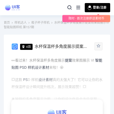
登录/注册
限时 · 首次注册即送素材币
首页
样机达人
瓶子杯子样机
水杯保温杯多角度展示提案效果图展示VI
智能贴图样机 第157期
水杯保温杯多角度展示提案效果图展示VI智能贴图样机 第157期
4款
👀看过来！水杯保温杯多角度展示
提案
效果图展示 VI
智能
贴图
PSD
样机
设计素材
来啦！🤩
💥这款
PS
D 样机
设计
素材
真的太强大了！它可以让你的水
杯保温杯设计瞬间提升档次，展示效果超赞！💥
🌟独特的多角度展示功能，让你的设计作品全方位呈现，
无死角！🌟