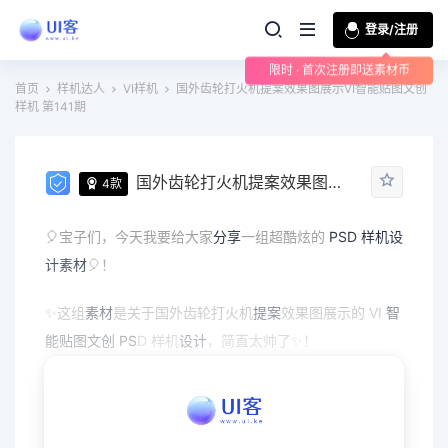
登录/注册
限时 · 首次注册即送素材币
首页
样机达人
VI样机
国外齿轮打火机提案效果图展示VI智能贴图文创
样机 第141期
国外齿轮打火机提案效果图展示VI智能贴图文创样机 第141期
4款
🎈宝子们，今天我要给大家
分享
一组超酷炫的
PSD
样机
设
计素材
🎈！
✨这组
素材
是关于国外齿轮打火机
提案
效果图展示的 VI
智
能贴图
文创
PS
D 样机
设计
，简直太帅了✨！
💖PSD 格式，可自由编辑，轻松替换图片和文字，满足你
的
创意
需求💖！