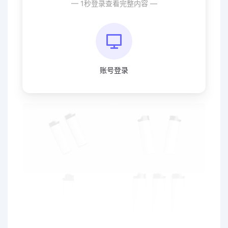
— 1秒登录查看完整内容 —
🎁多样化的样机风格，让你的设计作品更加独特，展现出
个性与品味🎁！
💡高分辨率，细节清晰，使你的打火机提案效果图更加逼
真💡！
账号登录
😍快来下载使用吧，让你的设计更加惊艳😍！