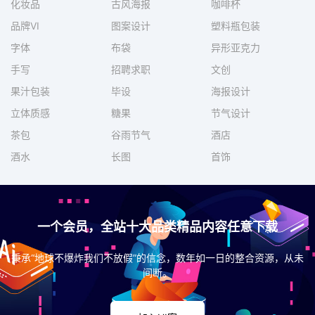
化妆品
古风海报
咖啡杯
品牌VI
图案设计
塑料瓶包装
字体
布袋
异形亚克力
手写
招聘求职
文创
果汁包装
毕设
海报设计
立体质感
糖果
节气设计
茶包
谷雨节气
酒店
酒水
长图
首饰
一个会员，全站十大品类精品内容任意下载
秉承“地球不爆炸我们不放假”的信念，数年如一日的整合资源，从未
间断。