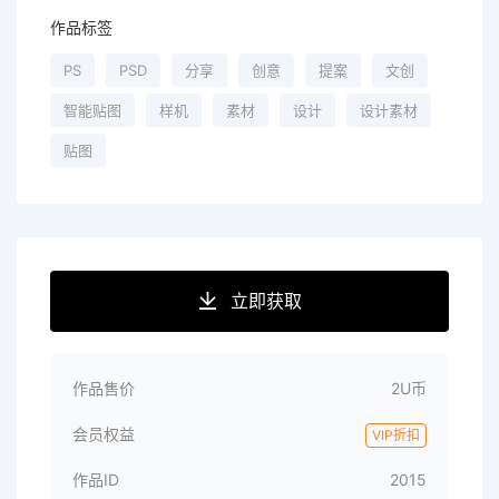
作品标签
PS
PSD
分享
创意
提案
文创
智能贴图
样机
素材
设计
设计素材
贴图
立即获取
作品售价
2U币
会员权益
VIP折扣
作品ID
2015