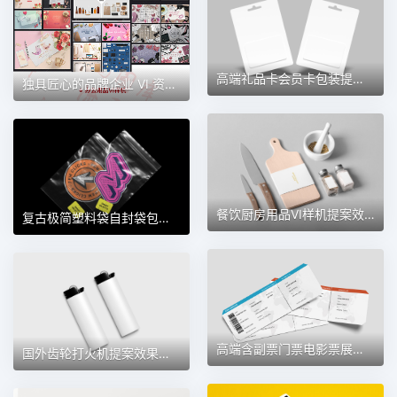
高端礼品卡会员卡包装提案效果图展示VI智能贴图样机 第150期
独具匠心的品牌企业 VI 资源：PSD 分层素材，智能贴图塑造个性 LOGO 包装
餐饮厨房用品VI样机提案效果图展示VI智能贴图样机 第138期
复古极简塑料袋自封袋包装袋贴图效果展示样机 第162期
高端含副票门票电影票展票效果图展示VI样机 第120期
国外齿轮打火机提案效果图展示VI智能贴图文创样机 第141期