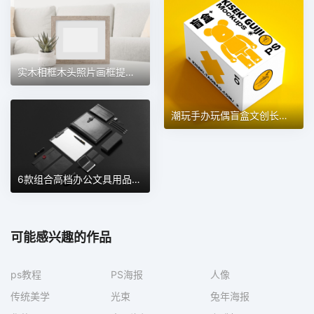
实木相框木头照片画框提案效果图展示VI智能贴图样机 第133期
潮玩手办玩偶盲盒文创长方形包装纸盒VI效果样机 第112期
6款组合高档办公文具用品VI效果图展示VI样机 第114期
可能感兴趣的作品
ps教程
PS海报
人像
传统美学
光束
兔年海报