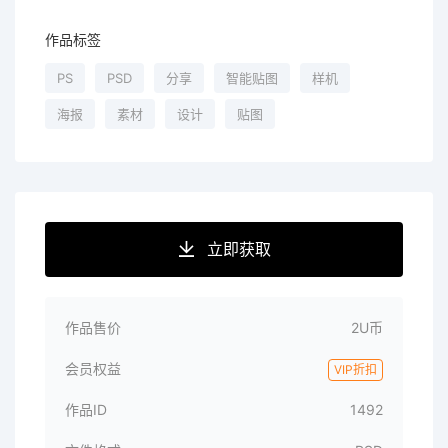
作品标签
PS
PSD
分享
智能贴图
样机
海报
素材
设计
贴图
立即获取
作品售价
2U币
会员权益
VIP折扣
作品ID
1492