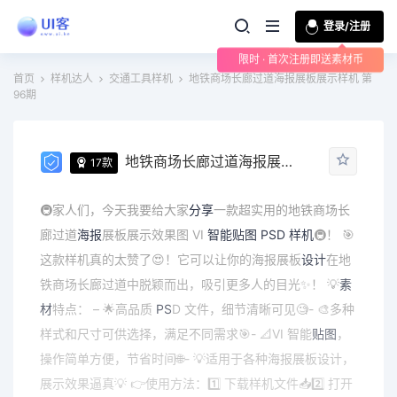
登录/注册
限时 · 首次注册即送素材币
首页
样机达人
交通工具样机
地铁商场长廊过道海报展板展示样机 第
96期
地铁商场长廊过道海报展板展示样机 第96期
17款
🚇家人们，今天我要给大家
分享
一款超实用的地铁商场长
廊过道
海报
展板展示效果图 VI
智能贴图
PSD
样机
🚇！ 🎯
这款样机真的太赞了😍！它可以让你的海报展板
设计
在地
铁商场长廊过道中脱颖而出，吸引更多人的目光✨！ 💡
素
材
特点： – 🌟高品质
PS
D 文件，细节清晰可见🧐- 🎨多种
样式和尺寸可供选择，满足不同需求🎯- 📐VI 智能
贴图
，
操作简单方便，节省时间🌐- 💡适用于各种海报展板设计，
展示效果逼真💡 👉使用方法：1️⃣ 下载样机文件📥2️⃣ 打开