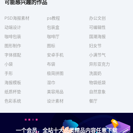
可能感兴趣的作品
PSD海报素材
ps教程
办公文创
动端设计
包装盒
可编辑性
咖啡包装
咖啡厅
国潮海报
图形制作
图标
妇女节
字体搭配
安卓手机
小满节气
小袋
布袋
异形亚克力
手形
极简拼图
洗面奶
海报模板
湿巾
物袋纸袋
纸质杯垫
美容用品
自然意象
色彩系统
设计素材
餐厅
一个会员，全站十大品类精品内容任意下载