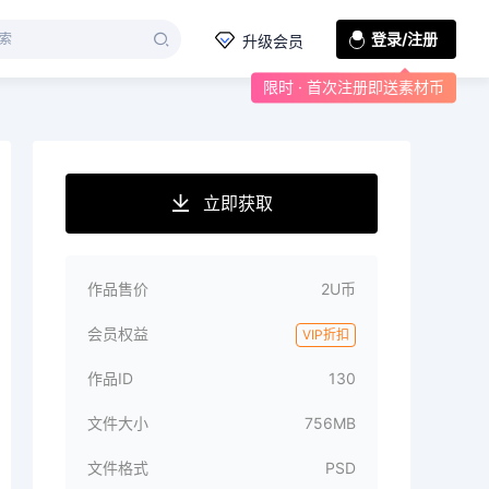
登录/注册
升级会员
限时 · 首次注册即送素材币
立即获取
作品售价
2U币
会员权益
VIP折扣
作品ID
130
文件大小
756MB
文件格式
PSD