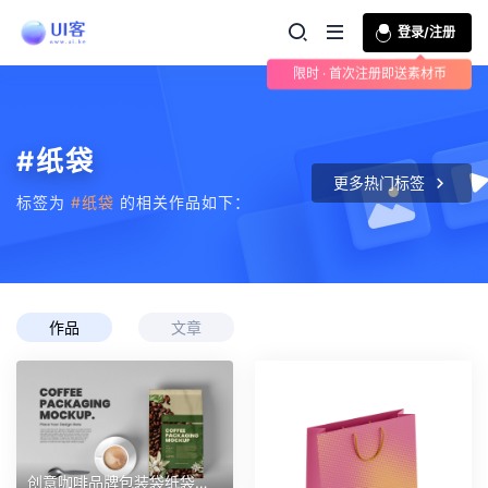
登录/注册
限时 · 首次注册即送素材币
#纸袋
更多热门标签
标签为
#纸袋
的相关作品如下：
作品
文章
创意咖啡品牌包装袋纸袋自封袋纸杯吸管茶杯样机贴图 第175期