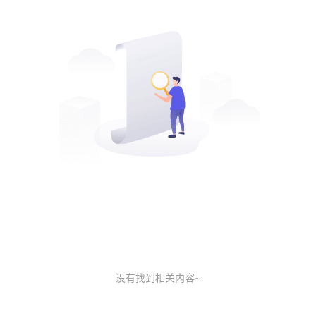
没有找到相关内容~