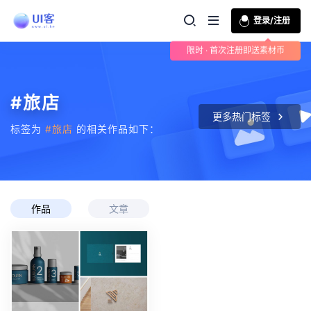
登录/注册
限时 · 首次注册即送素材币
#旅店
更多热门标签
标签为
#旅店
的相关作品如下：
作品
文章