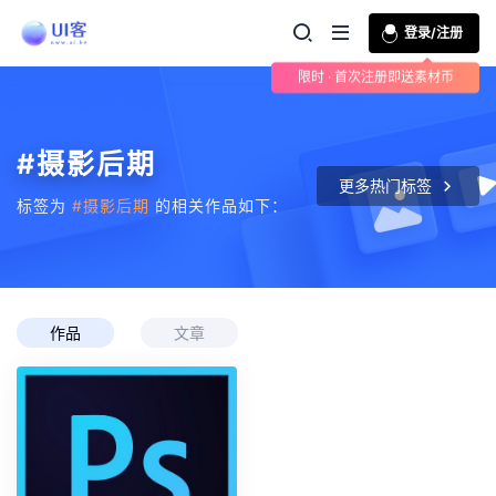
登录/注册
限时 · 首次注册即送素材币
#摄影后期
更多热门标签
标签为
#摄影后期
的相关作品如下：
作品
文章