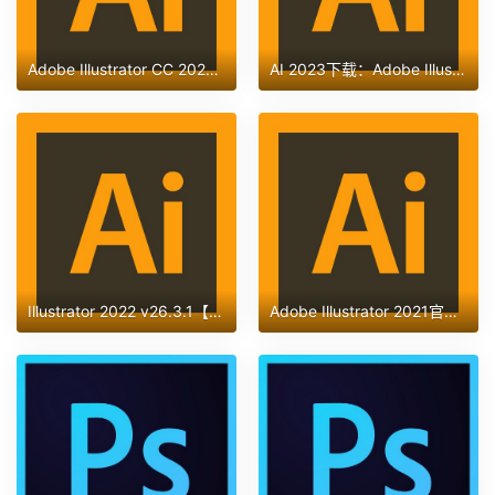
Adobe Illustrator CC 2023 v27.1.1【矢量设计软件下载】中文破解版
AI 2023下载：Adobe Illustrator2023 v27.0.0.602【附安装教程】中文直装版
Illustrator 2022 v26.3.1【附安装教程】直装破解版
Adobe Illustrator 2021官方破解版【Ai 2021】简体中文版下载