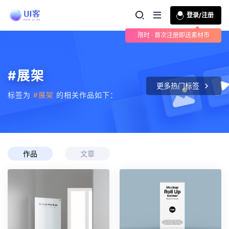
登录/注册
限时 · 首次注册即送素材币
#展架
更多热门标签
标签为
#展架
的相关作品如下：
作品
文章