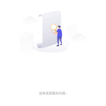
没有找到相关内容~