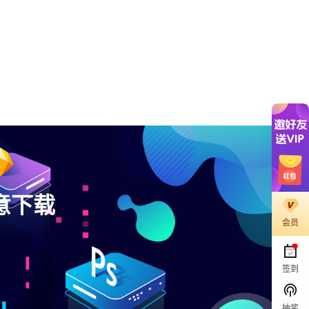
意下载
会员
。
签到
抽奖