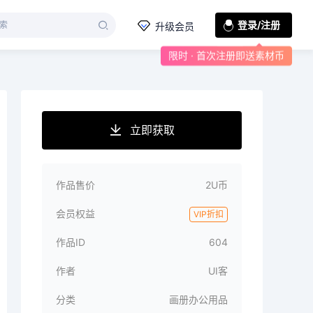
登录/注册
升级会员
限时 · 首次注册即送素材币
立即获取
作品售价
2U币
会员权益
VIP折扣
作品ID
604
作者
UI客
分类
画册办公用品