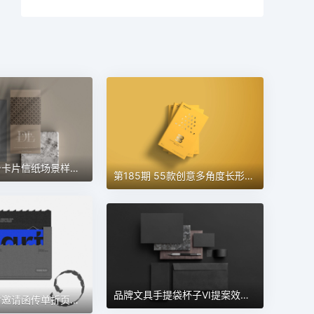
酒店民宿柜台卡片信纸场景样机 第189期
第185期 55款创意多角度长形方形书籍画册书本样机
品牌文具手提袋杯子VI提案效果图展示智能贴图样机 第124期
现代质感信封邀请函传单折页小册子文创品牌样机 第129期