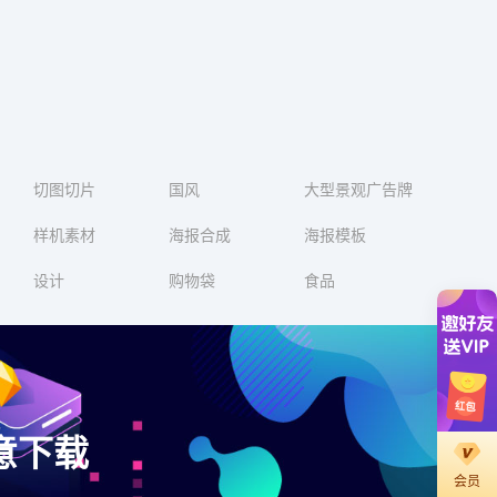
切图切片
国风
大型景观广告牌
样机素材
海报合成
海报模板
设计
购物袋
食品
意下载
会员