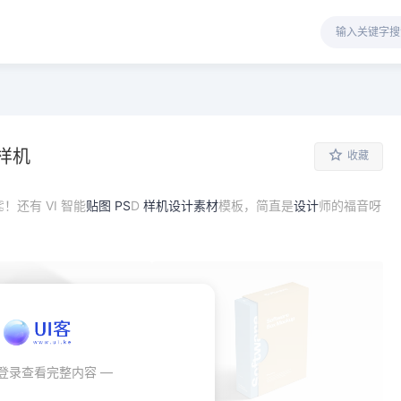
样机
收藏
！还有 VI 智能
贴图
PS
D
样机
设计素材
模板，简直是
设计
师的福音呀
秒登录查看完整内容 —