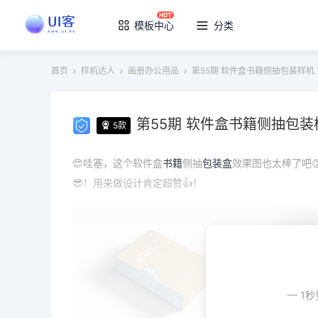
模板中心
分类
首页
样机达人
画册办公用品
第55期 软件盒书籍侧抽包装样机
第55期 软件盒书籍侧抽包装
5款
😍哇塞，这个软件盒
书籍
侧抽
包装盒
效果图也太棒了吧👏
😎！用来做设计肯定超赞👍！
— 1