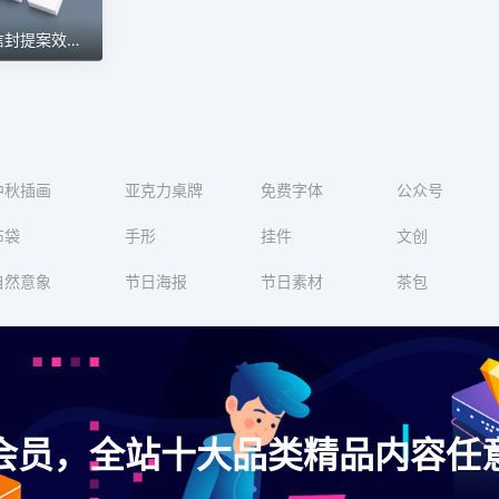
常用办公文具名片信封提案效果图展示VI智能贴图样机 第132期
中秋插画
亚克力桌牌
免费字体
公众号
布袋
手形
挂件
文创
自然意象
节日海报
节日素材
茶包
会员，全站十大品类精品内容任