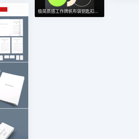
极简质感工作牌帆布袋钥匙扣连帽衫棒球帽水瓶样机 第130期