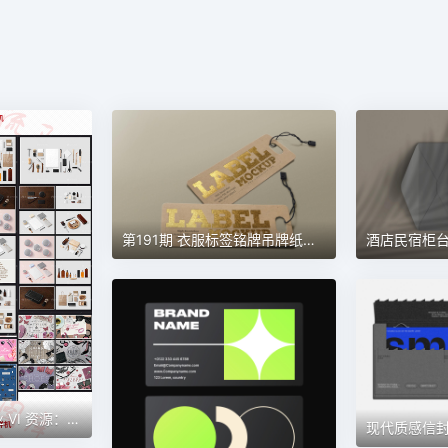
第191期 衣服标签铭牌吊牌纸感多种效果材质样机贴图
独具匠心的品牌企业 VI 资源：PSD 分层素材，智能贴图塑造个性 LOGO 包装