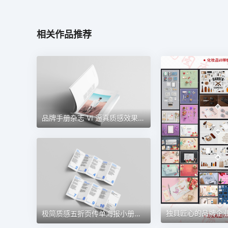
相关作品推荐
品牌手册杂志 VI 逼真质感效果图 PSD 样机素材
极简质感五折页传单海报小册子样机贴图 第172期