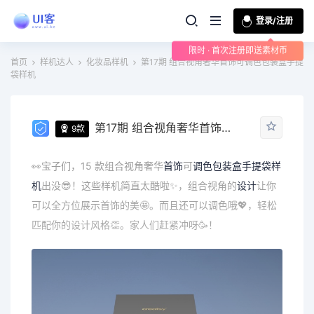
登录/注册
限时 · 首次注册即送素材币
首页
样机达人
化妆品样机
第17期 组合视角奢华首饰可调色包装盒手提
袋样机
第17期 组合视角奢华首饰可调色包装盒手提袋样机
9款
👀宝子们，15 款组合视角奢华
首饰
可
调色
包装盒
手提袋
样
机
出没😎！这些样机简直太酷啦✨，组合视角的
设计
让你
可以全方位展示首饰的美🤩。而且还可以调色哦💖，轻松
匹配你的设计风格👏。家人们赶紧冲呀🥳！