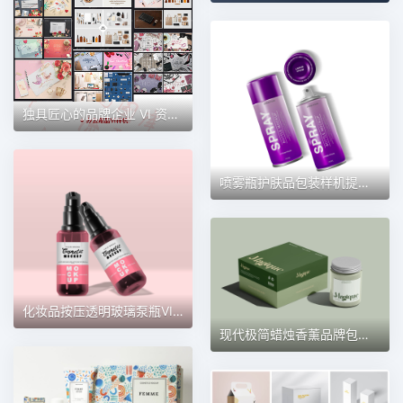
独具匠心的品牌企业 VI 资源：PSD 分层素材，智能贴图塑造个性 LOGO 包装
喷雾瓶护肤品包装样机提案效果图展示VI智能贴图样机 第156期
化妆品按压透明玻璃泵瓶VI智能贴图样机展示效果模板样机 第159期
现代极简蜡烛香薰品牌包装盒纸盒样机 第128期