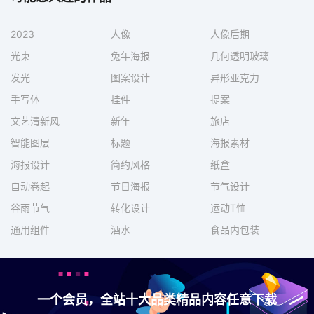
2023
人像
人像后期
光束
兔年海报
几何透明玻璃
发光
图案设计
异形亚克力
手写体
挂件
提案
文艺清新风
新年
旅店
智能图层
标题
海报素材
海报设计
简约风格
纸盒
自动卷起
节日海报
节气设计
谷雨节气
转化设计
运动T恤
通用组件
酒水
食品内包装
一个会员，全站十大品类精品内容任意下载