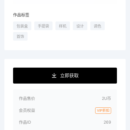
作品标签
包装盒
手提袋
样机
设计
调色
首饰
立即获取
作品售价
2U币
会员权益
VIP折扣
作品ID
269