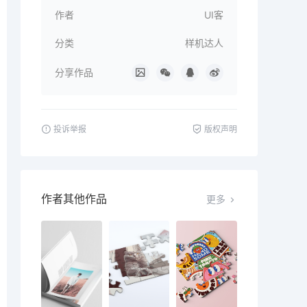
作者
UI客
分类
样机达人
分享作品
投诉举报
版权声明
作者其他作品
更多