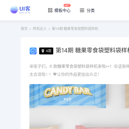
模板中心
分类
首页
样机达人
第14期 糖果零食袋塑料袋样机
第14期 糖果零食袋塑料袋样
4款
🤩宝子们，6 款糖果零食袋塑料袋样机来啦🍬！😜这
太合适啦✨！💖让你的作品更加出众👏！