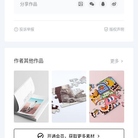
分享作品
投诉举报
版权声明
作者其他作品
更多
开通会员，获取更多素材