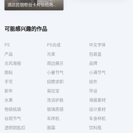
酒店民宿柜台卡片信纸场景样机 第189期
可能感兴趣的作品
PS
PS合成
中文字体
产品
光束
包装盒
古风海报
周边展示
品牌
图标
小暑节气
小满节气
手写
招聘求职
挂件
新年
易拉宝
毕设
水果
洗浴护肤
海报素材
物袋纸袋
玻璃质感
设计素材
谷雨节气
车样机
车身样机
透明钥匙扣
面霜
饮料瓶