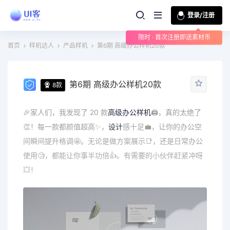
登录/注册
限时 · 首次注册即送素材币
首页
样机达人
产品样机
第6期 高级办公样机20款
第6期 高级办公样机20款
8款
🎉家人们，我发现了 20 款
高级
办公
样机
🖨，真的太绝了
👏！每一款都颜值超高✨，
设计
感十足💼，让你的办公空
间瞬间提升格调🤩。无论是做方案展示📑，还是日常办公
使用🧐，都能让你事半功倍👍。有需要的小伙伴赶紧冲呀
💥！