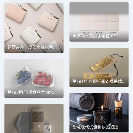
用这款真实纸张褶皱 PSD，轻松实现海报智能贴图与 VI 样机质感飞跃
超萌来袭！皮质小钱包手包效果图 PSD 智能贴图样机大分享
第191期 衣服标签铭牌吊牌纸感多种效果材质样机贴图
第192期 可换食品食物水果的透明保鲜盒子塑料包装贴图样机
创意现代优雅化妆品蜡烛香薰玻璃杯样机 第181期