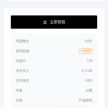
立即获取
作品售价
2U币
会员权益
VIP折扣
作品ID
118
文件大小
5.11GB
文件格式
PSD
作者
UI客
分类
产品样机